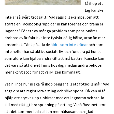
få ihop ett
lag kanske
inte är så svårt trotsallt? Vad sägs till exempel om att
starta en Facebook-grupp där ni kan förenas och träna er
laganda? För ett av många problem som pensionärer
drabbas av är faktiskt inte fysiskt dålig hälsa, utan än mer
ensamhet. Tänk på alla de
äldre som inte tränar
och som
inte heller har så aktivt socialt liv, och fundera på hur du
som äldre kan hjälpa andra till att må bättre! Kanske kan
det vara så att drivet finns hos dig, medan andra behöver
mer aktivt stöd för att verkligen komma ut.
Vet ni inte hur ni ska få ihop pengar till ett fotbollsmål? Vad
sägs om att registrera ert lag och söka spons! Då kan ni få
hjälp att trycka upp t-shirtar med ert lagnamn och ställa
till med riktigt bra spridning på ert lag. Vi på Russinet tror
att det kommer leda till en mer hälsosam och glad