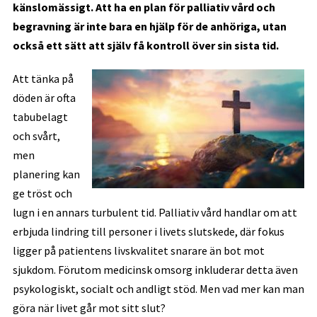
känslomässigt. Att ha en plan för palliativ vård och
begravning är inte bara en hjälp för de anhöriga, utan
också ett sätt att själv få kontroll över sin sista tid.
Att tänka på
döden är ofta
tabubelagt
och svårt,
men
planering kan
ge tröst och
lugn i en annars turbulent tid. Palliativ vård handlar om att
erbjuda lindring till personer i livets slutskede, där fokus
ligger på patientens livskvalitet snarare än bot mot
sjukdom. Förutom medicinsk omsorg inkluderar detta även
psykologiskt, socialt och andligt stöd. Men vad mer kan man
göra när livet går mot sitt slut?