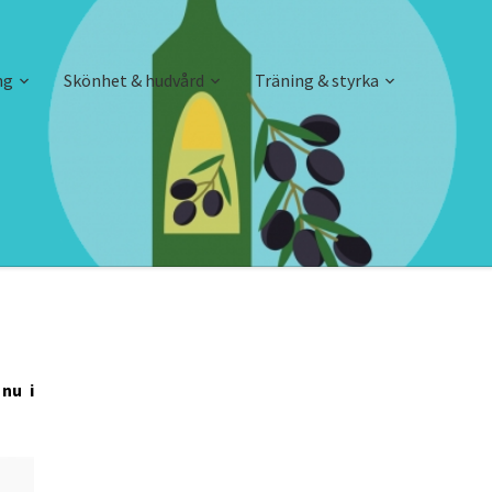
ng
Skönhet & hudvård
Träning & styrka
nu i