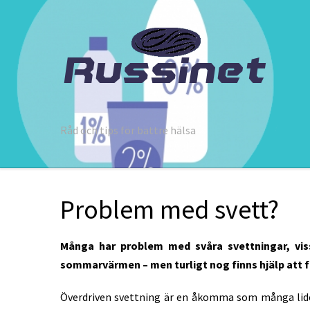
Råd och tips för bättre hälsa
Problem med svett?
Många har problem med svåra svettningar, vis
sommarvärmen – men turligt nog finns hjälp att f
Överdriven svettning är en åkomma som många lide