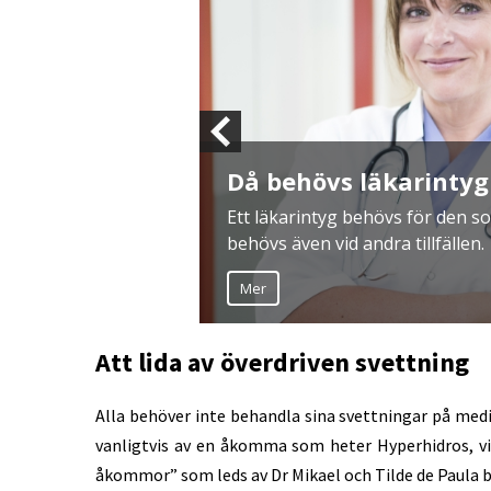
Glöm inte 
sjukskriven från jobbet, men det
Ökad muskelmass
Mer
Att lida av överdriven svettning
Alla behöver inte behandla sina svettningar på medi
vanligtvis av en åkomma som heter Hyperhidros, v
åkommor” som leds av Dr Mikael och Tilde de Paula b