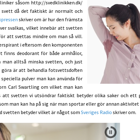
liniker såsom http://svedklinikken.dk/
n svett då det faktiskt är normalt och
xpressen
skriver om är hur den främsta
er svalkas, vilket innebär att svetten
 för att svettas mindre om man så vill.
erspirant i eftersom den komponenten
t finns deodorant för både armhålor,
 man alltså minska svetten, och just
göra är att behandla fotsvettsdoften
 speciella pulver man kan använda för
torn Carl Swartling om vilket man kan
att svetten vi utsöndrar faktiskt betyder olika saker och ett
 som man kan ha på sig när man sportar eller gör annan aktivite
d svetten betyder vilket är något som
Sveriges Radio
skriver om.