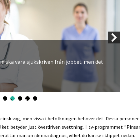
styrketräningen!
a och stark benstomme har man glädje av när man blir äld
cinsk väg, men vissa i befolkningen behöver det. Dessa personer 
ilket betyder just överdriven svettning. I tv-programmet ”Pin
erättar man om denna diagnos, vilket du kan se i klippet nedan: