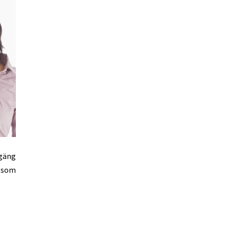
 gäng
t som