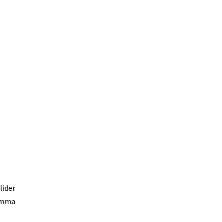
Hälsosamt leverne
Det finns genvägar till ett längre liv och en hälsos
re.
avgörande.
Mer
lider
samma