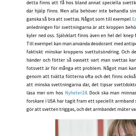
detta finns att få hos bland annat speciella svettk
där hjälp finns. Men alla behöver inte behandla si
ganska så bra att svettas. Något som till exempel
E
anledningen för svettningarna är att kroppen behöv
kyler ned oss. Självklart finns även en hel del knep
Till exempel kan man använda deodorant med antip
faktiskt minskar kroppens svettutsöndring. Och de
händer och fötter så oavsett vart man svettas kan
fotsvett är för många ett problem. Något man kan 
genom att tvätta fötterna ofta och det finns också
att minska svettningarna där, det tipsar svettdok
läsa mer om hos
Nyheter24
. Dock ska man minnas 
forskare i USA har tagit fram ett speciellt armband
gör att svetten triggas, och det armbandet mäter va